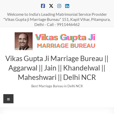
Skip
to
content
Welcome to India's Leading Matrimonial Service Provider
"Vikas Gupta ji Marriage Bureau" 151, Kapil Vihar, Pitampura,
Delhi - Call - 9911446462
Vikas Gupta Ji Marriage Bureau ||
Aggarwal || Jain || Khandelwal ||
Maheshwari || Delhi NCR
Best Marriage Bureau in Delhi NCR
Menu