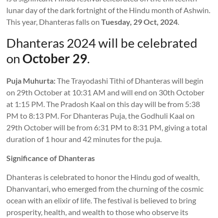
lunar day of the dark fortnight of the Hindu month of Ashwin.
This year, Dhanteras falls on
Tuesday, 29 Oct, 2024
.
Dhanteras 2024 will be celebrated
on
October 29
.
Puja Muhurta:
The Trayodashi Tithi of Dhanteras will begin
on 29th October at 10:31 AM and will end on 30th October
at 1:15 PM. The Pradosh Kaal on this day will be from 5:38
PM to 8:13 PM. For Dhanteras Puja, the Godhuli Kaal on
29th October will be from 6:31 PM to 8:31 PM, giving a total
duration of 1 hour and 42 minutes for the puja.
Significance of Dhanteras
Dhanteras is celebrated to honor the Hindu god of wealth,
Dhanvantari, who emerged from the churning of the cosmic
ocean with an elixir of life. The festival is believed to bring
prosperity, health, and wealth to those who observe its