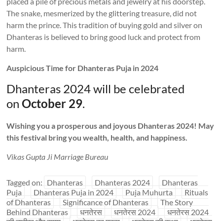
placed a pile of precious metals and jewelry at his doorstep.
The snake, mesmerized by the glittering treasure, did not
harm the prince. This tradition of buying gold and silver on
Dhanteras is believed to bring good luck and protect from
harm.
Auspicious Time for Dhanteras Puja in 2024
Dhanteras 2024 will be celebrated
on
October 29
.
Wishing you a prosperous and joyous Dhanteras 2024! May
this festival bring you wealth, health, and happiness.
Vikas Gupta Ji Marriage Bureau
Tagged on:
Dhanteras
Dhanteras 2024
Dhanteras
Puja
Dhanteras Puja in 2024
Puja Muhurta
Rituals
of Dhanteras
Significance of Dhanteras
The Story
Behind Dhanteras
धनतेरस
धनतेरस 2024
धनतेरस 2024