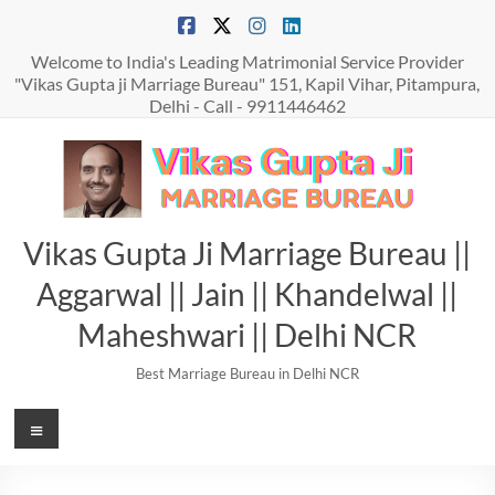
Skip
to
content
Welcome to India's Leading Matrimonial Service Provider
"Vikas Gupta ji Marriage Bureau" 151, Kapil Vihar, Pitampura,
Delhi - Call - 9911446462
Vikas Gupta Ji Marriage Bureau ||
Aggarwal || Jain || Khandelwal ||
Maheshwari || Delhi NCR
Best Marriage Bureau in Delhi NCR
Menu