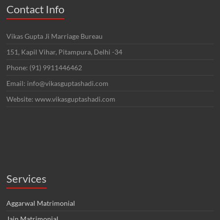
Contact Info
Vikas Gupta Ji Marriage Bureau
151, Kapil Vihar, Pitampura, Delhi -34
Phone: (91) 9911446462
Email: info@vikasguptashadi.com
Website: www.vikasguptashadi.com
Services
Aggarwal Matrimonial
Jain Matrimonial