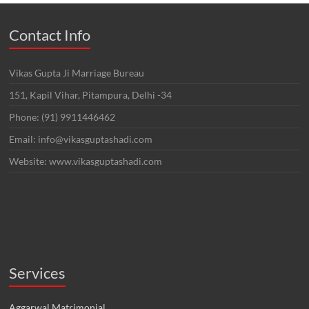
Contact Info
Vikas Gupta Ji Marriage Bureau
151, Kapil Vihar, Pitampura, Delhi -34
Phone: (91) 9911446462
Email: info@vikasguptashadi.com
Website: www.vikasguptashadi.com
Services
Aggarwal Matrimonial