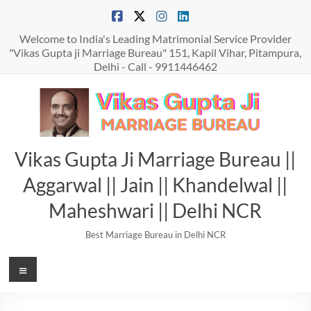
Skip
to
content
Welcome to India's Leading Matrimonial Service Provider
"Vikas Gupta ji Marriage Bureau" 151, Kapil Vihar, Pitampura,
Delhi - Call - 9911446462
Vikas Gupta Ji Marriage Bureau ||
Aggarwal || Jain || Khandelwal ||
Maheshwari || Delhi NCR
Best Marriage Bureau in Delhi NCR
Menu